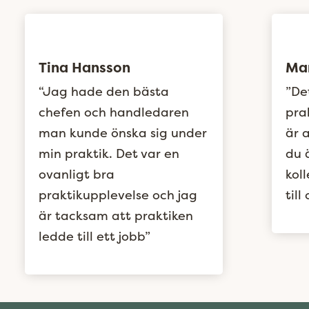
Tina Hansson
Mar
“Jag hade den bästa
”De
chefen och handledaren
pra
man kunde önska sig under
är a
min praktik. Det var en
du 
ovanligt bra
kol
praktikupplevelse och jag
til
är tacksam att praktiken
ledde till ett jobb”