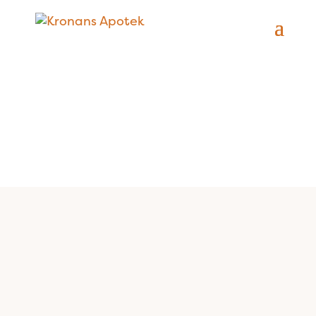
Vi erbjuder praktik för dig som studerar till
farmaceut. Ta chansen att bli en del av oss
tidigt i din karriär!